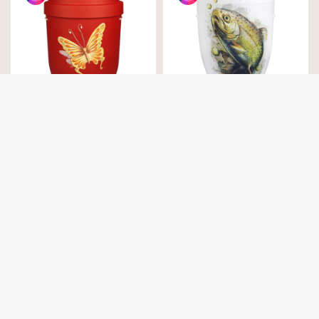
Butterfly - gelb
Fresco Bachforelle
URNEN – MADE IN GERMANY
Wir bitten um Ihr Verständnis, dass wir unsere
Urnen ausschließlich Unternehmen des
Bestattungsgewerbes anbieten.
Privatpersonen bitten wir, sich an einen
Bestatter Ihres Vertrauens zu wenden.