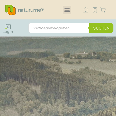
natururne
®
SUCHEN
Login