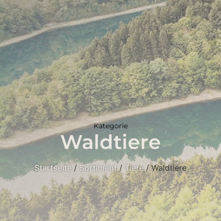
Kategorie
Waldtiere
Startseite
/
Sortiment
/
Tiere
/ Waldtiere