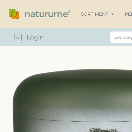
natururne
®
SORTIMENT
PE
Login