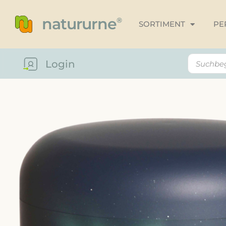
natururne
®
SORTIMENT
PE
Login