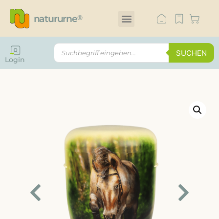
natururne
®
SUCHEN
Login