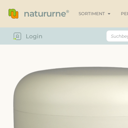
natururne
®
SORTIMENT
PE
Login