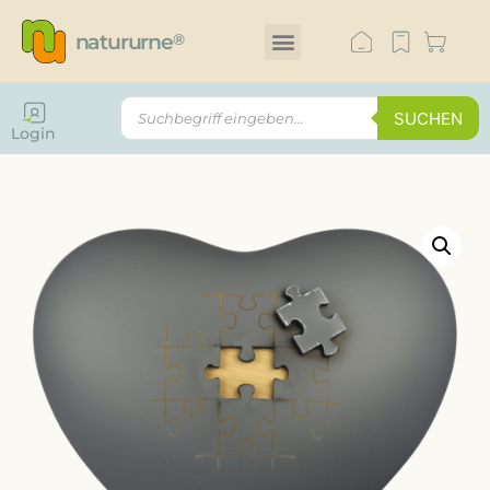
natururne
®
SUCHEN
Login