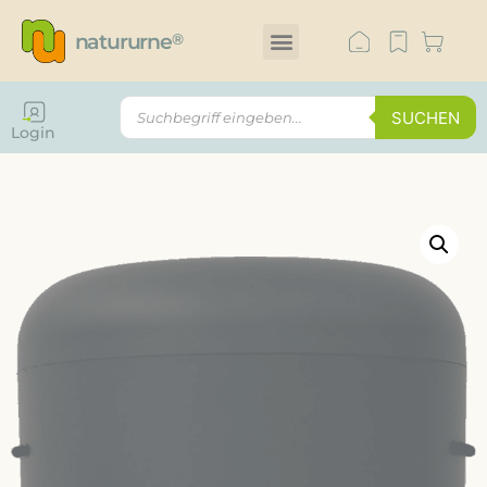
natururne
®
SUCHEN
Login