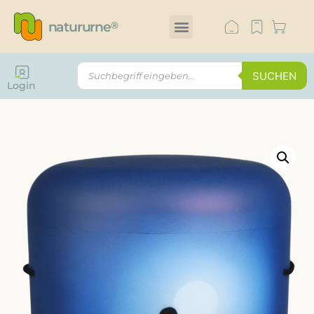
natururne
®
SUCHEN
Login