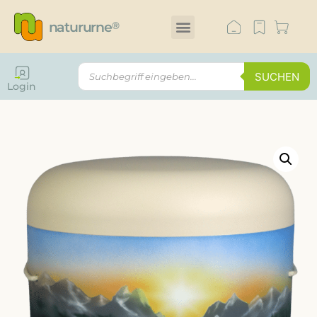
natururne
®
SUCHEN
Login