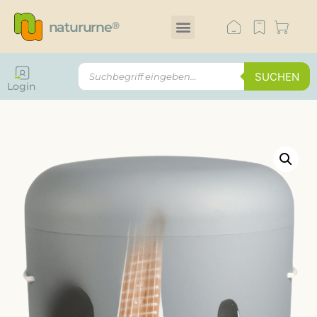
natururne
®
SUCHEN
Login